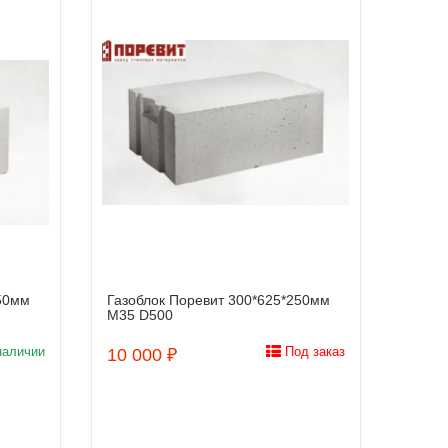
250мм
Газоблок Поревит 300*625*250мм
Заказать
М35 D500
наличии
Под заказ
10 000 ₽