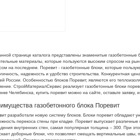
анной странице каталога представлены знаменитые газобетонные 
ительные материалы, которые пользуются высоким спросом на рынк
сом на последнем. Поревит - газобетонные блоки, которые пользую
гичность, надежность и удобство строительства. Конкурентная цена
сей России. Особенностью блоков Поревит, являются его теплоизол
ление. СтройМатериалСервис реализует газобетонные блоки порев
нке Челябинска, купить поревит можно на сайте, оставьте заявку, 
имущества газобетонного блока Поревит
вит разработали новую систему блоков. Блоки поревит обладают ун
ожность перекоса стены при кладке. Поревит выпускает различные в
едения внутренних стен, самая популярная толщина – 300. При это
скает доборные блоки, что позволяет смещать вертикальные швы, п
кратичной. Основные преимущества: