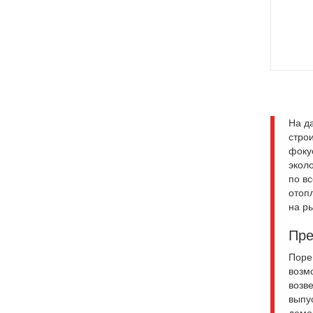
На д
стро
фоку
эколо
по в
отоп
на ры
Пре
Поре
возм
возв
выпу
демо