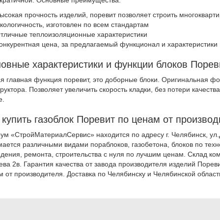
ысокая прочность изделий, поревит позволяет строить многокварт
кологичность, изготовлен по всем стандартам
тличные теплоизоляционные характеристики
онкурентная цена, за предлагаемый функционал и характеристики
овные характеристики и функции блоков Порев
я главная функция поревит, это доборные блоки. Оригинальная фо
руктора. Позволяет увеличить скорость кладки, без потери качеств
е.
 купить газоблок Поревит по ценам от производ
ум «СтройМатериалСервис» находится по адресу г. Челябинск, ул.
мается различными видами пораблоков, газобетона, блоков по тех
дения, ремонта, строительства с нуля по лучшим ценам. Склад комп
ева 2в. Гарантия качества от завода производителя изделий Пореви
м от производителя. Доставка по Челябинску и Челябинской област