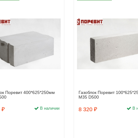
ок Поревит 400*625*250мм
Газоблок Поревит 100*625*
Заказать
Заказать
500
М35 D500
В наличии
В 
 ₽
8 320 ₽