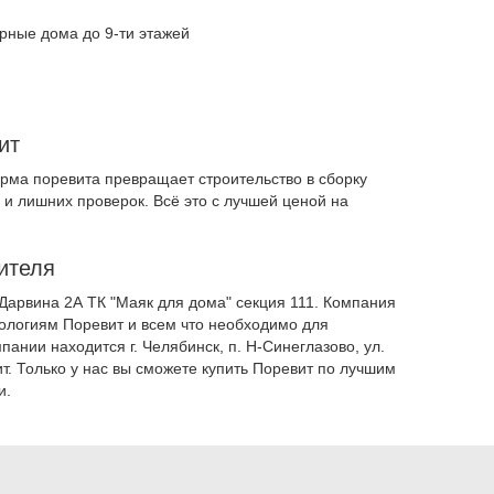
ирные дома до 9-ти этажей
ит
рма поревита превращает строительство в сборку
а и лишних проверок. Всё это с лучшей ценой на
ителя
Дарвина 2А ТК "Маяк для дома" секция 111. Компания
нологиям Поревит и всем что необходимо для
ании находится г. Челябинск, п. Н-Синеглазово, ул.
т. Только у нас вы сможете купить Поревит по лучшим
и.