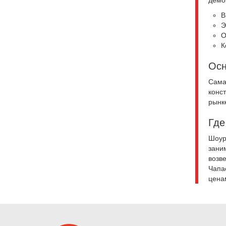
В
Э
О
К
Осн
Сама
конст
рынк
Где
Шоур
зани
возве
Чапа
цена