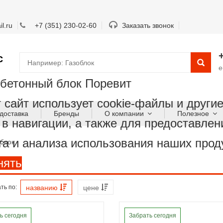
l.ru
+7 (351) 230-02-60
Заказать звонок
с
e
обетонный блок Поревит
 сайт использует cookie-файлы и други
доставка
Бренды
О компании
Полезное
в навигации, а также для предоставлен
а и анализа использования наших проду
 блок
нять
ть по:
названию
цене
ь сегодня
Забрать сегодня