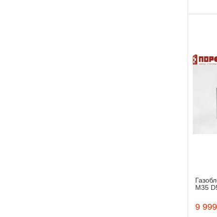
Газобл
М35 D
9 999