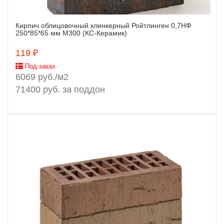
Кирпич облицовочный клинкерный Ройтлинген 0,7НФ
Заказать
250*85*65 мм М300 (КС-Керамик)
119 ₽
Под заказ
6069 руб./м2
71400 руб. за поддон