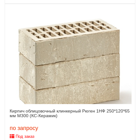
Кирпич облицовочный клинкерный Рюген 1НФ 250*120*65
Заказать
мм М300 (КС-Керамик)
по запросу
Под заказ