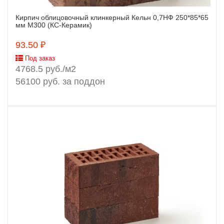
Кирпич облицовочный клинкерный Кельн 0,7НФ 250*85*65
Заказать
мм М300 (КС-Керамик)
93.50 ₽
Под заказ
4768.5 руб./м2
56100 руб. за поддон