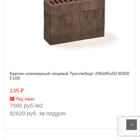
Кирпич клинкерный лицевой Треллеборг 290х85х50 М300
Заказать
F100
135 ₽
Под заказ
7560 руб./м2
82620 руб. за поддон