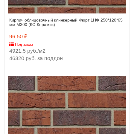
Кирпич облицовочный клинкерный Фюрт 1НФ 250*120*65
Заказать
мм М300 (КС-Керамик)
96.50 ₽
Под заказ
4921.5 руб./м2
46320 руб. за поддон