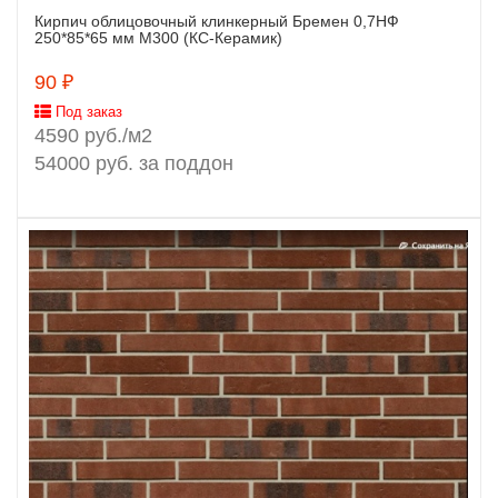
Кирпич облицовочный клинкерный Бремен 0,7НФ
Заказать
250*85*65 мм М300 (КС-Керамик)
90 ₽
Под заказ
4590 руб./м2
54000 руб. за поддон