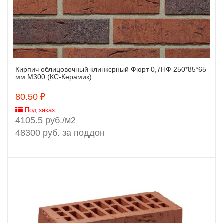
Кирпич облицовочный клинкерный Фюрт 0,7НФ 250*85*65
Заказать
мм М300 (КС-Керамик)
80.50 ₽
Под заказ
4105.5 руб./м2
48300 руб. за поддон