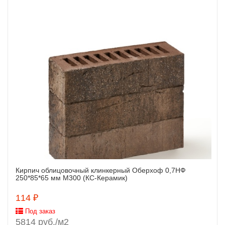
Кирпич облицовочный клинкерный Оберхоф 0,7НФ
Заказать
250*85*65 мм М300 (КС-Керамик)
114 ₽
Под заказ
5814 руб./м2