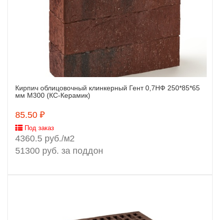
Кирпич облицовочный клинкерный Гент 0,7НФ 250*85*65
Заказать
мм М300 (КС-Керамик)
85.50 ₽
Под заказ
4360.5 руб./м2
51300 руб. за поддон