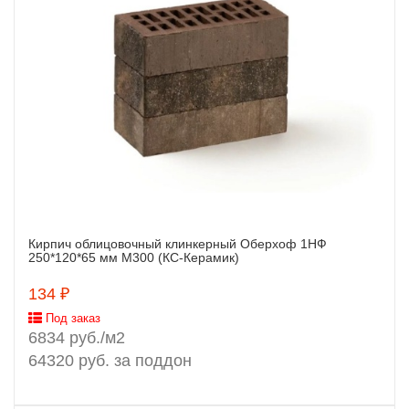
Кирпич облицовочный клинкерный Оберхоф 1НФ
Заказать
250*120*65 мм М300 (КС-Керамик)
134 ₽
Под заказ
6834 руб./м2
64320 руб. за поддон