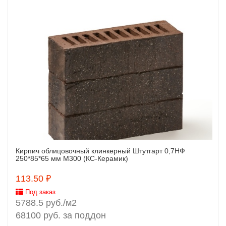
Кирпич облицовочный клинкерный Штутгарт 0,7НФ
Заказать
250*85*65 мм М300 (КС-Керамик)
113.50 ₽
Под заказ
5788.5 руб./м2
68100 руб. за поддон