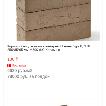
Кирпич облицовочный клинкерный Регенсбург 0,7НФ
Заказать
250*85*65 мм М300 (КС-Керамик)
130 ₽
Под заказ
6630 руб./м2
78000 руб. за поддон