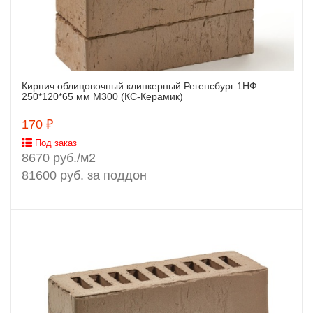
Кирпич облицовочный клинкерный Регенсбург 1НФ
Заказать
250*120*65 мм М300 (КС-Керамик)
170 ₽
Под заказ
8670 руб./м2
81600 руб. за поддон