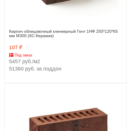
Кирпич облицовочный клинкерный Гент 1НФ 250*120*65
Заказать
мм М300 (КС-Керамик)
107 ₽
Под заказ
5457 руб./м2
51360 руб. за поддон