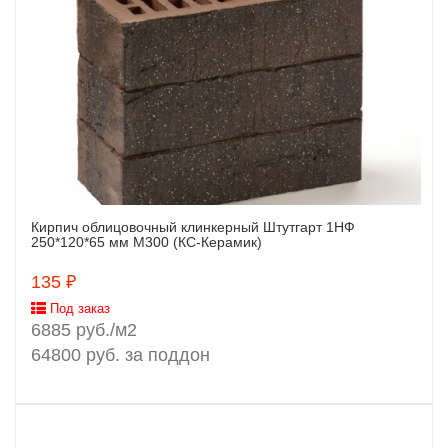
Кирпич облицовочный клинкерный Штутгарт 1НФ
Заказать
250*120*65 мм М300 (КС-Керамик)
135 ₽
Под заказ
6885 руб./м2
64800 руб. за поддон