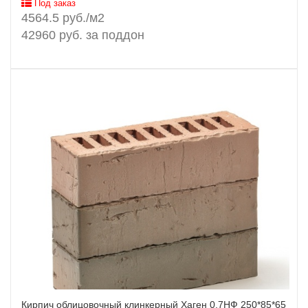
Под заказ
4564.5 руб./м2
42960 руб. за поддон
Кирпич облицовочный клинкерный Хаген 0,7НФ 250*85*65
Заказать