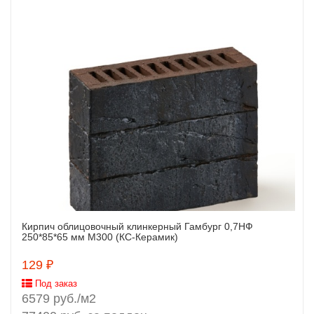
Кирпич облицовочный клинкерный Гамбург 0,7НФ
Заказать
250*85*65 мм М300 (КС-Керамик)
129 ₽
Под заказ
6579 руб./м2