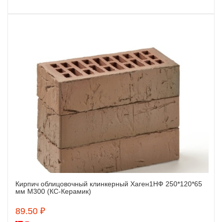
Кирпич облицовочный клинкерный Хаген1НФ 250*120*65
Заказать
мм М300 (КС-Керамик)
89.50 ₽