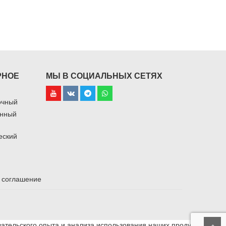
РНОЕ
МЫ В СОЦИАЛЬНЫХ СЕТЯХ
очный
онный
еский
 соглашение
вательского опыта и анализа использования наших продуктов и