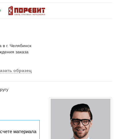
и
 в г. Челябинск
ждения заказа
азать образец
ругу
асчете материала