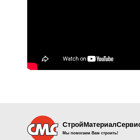
СтройМатериалСерви
Мы помогаем Вам строить!