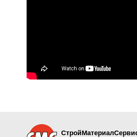
СтройМатериалСерви