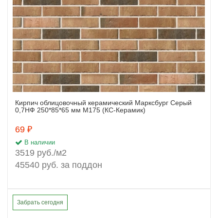
Кирпич облицовочный керамический Марксбург Серый
Заказать
0,7НФ 250*85*65 мм М175 (КС-Керамик)
69 ₽
В наличии
3519 руб./м2
45540 руб. за поддон
Забрать сегодня