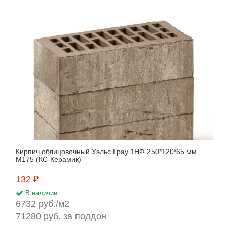
Кирпич облицовочный Уэльс Грау 1НФ 250*120*65 мм
Заказать
М175 (КС-Керамик)
132 ₽
В наличии
6732 руб./м2
71280 руб. за поддон