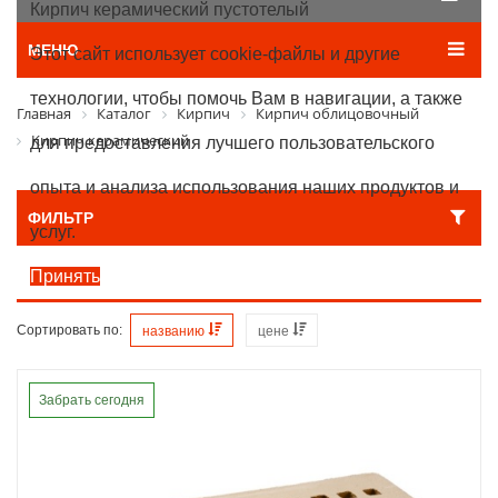
Кирпич керамический пустотелый
МЕНЮ
Этот сайт использует cookie-файлы и другие
технологии, чтобы помочь Вам в навигации, а также
Главная
Каталог
Кирпич
Кирпич облицовочный
Кирпич керамический
для предоставления лучшего пользовательского
опыта и анализа использования наших продуктов и
ФИЛЬТР
услуг.
Принять
Сортировать по:
названию
цене
Забрать сегодня