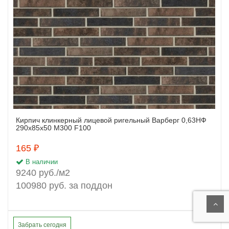
Кирпич клинкерный лицевой ригельный Варберг 0,63НФ
Заказать
290х85х50 М300 F100
165 ₽
В наличии
9240 руб./м2
100980 руб. за поддон
Забрать сегодня