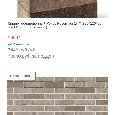
Кирпич облицовочный Уэльс Ковентри 1НФ 250*120*65
Заказать
мм М175 (КС-Керамик)
146 ₽
В наличии
7446 руб./м2
78840 руб. за поддон
Забрать сегодня