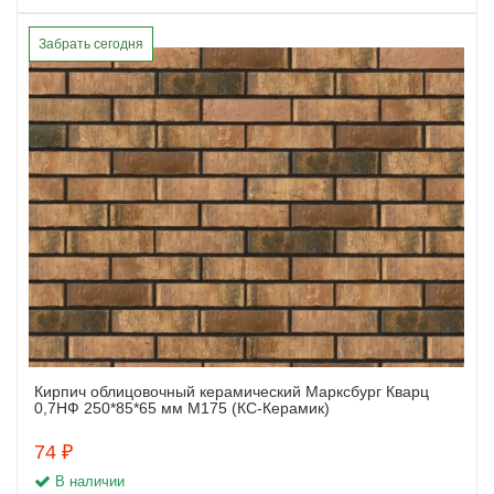
Забрать сегодня
Кирпич облицовочный керамический Марксбург Кварц
Заказать
0,7НФ 250*85*65 мм М175 (КС-Керамик)
74 ₽
В наличии