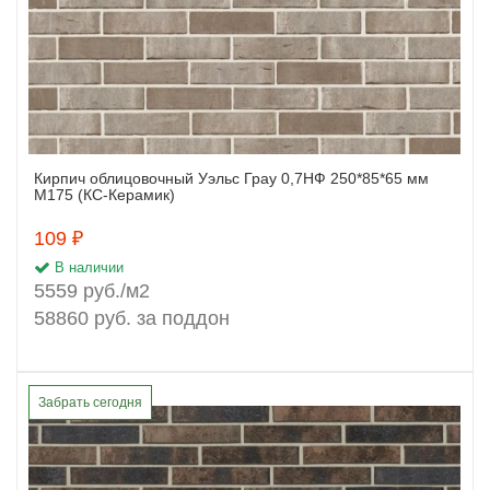
Кирпич облицовочный Уэльс Грау 0,7НФ 250*85*65 мм
Заказать
М175 (КС-Керамик)
109 ₽
В наличии
5559 руб./м2
58860 руб. за поддон
Забрать сегодня