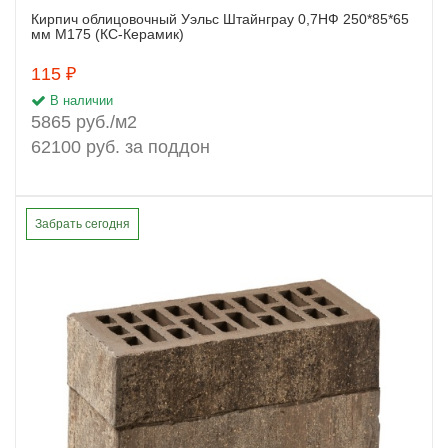
Кирпич облицовочный Уэльс Штайнграу 0,7НФ 250*85*65
Заказать
мм М175 (КС-Керамик)
115 ₽
В наличии
5865 руб./м2
62100 руб. за поддон
Забрать сегодня