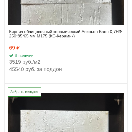
Кирпич облицовочный керамический Авиньон Ванн 0,7НФ
Заказать
250*85*65 мм М175 (КС-Керамик)
69 ₽
В наличии
3519 руб./м2
45540 руб. за поддон
Забрать сегодня