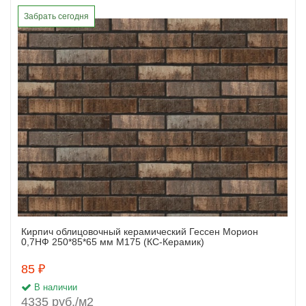
Забрать сегодня
Кирпич облицовочный керамический Гессен Морион
Заказать
0,7НФ 250*85*65 мм М175 (КС-Керамик)
85 ₽
В наличии
4335 руб./м2