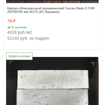
Кирпич облицовочный керамический Гессен Вайн 0,7НФ
Заказать
250*85*65 мм М175 (КС-Керамик)
79 ₽
В наличии
4029 руб./м2
52140 руб. за поддон
Забрать сегодня