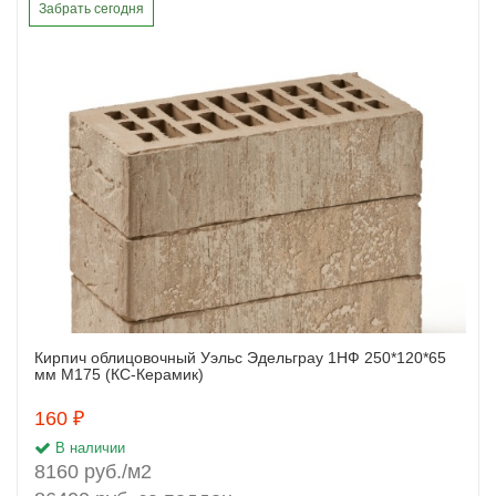
Забрать сегодня
Кирпич облицовочный Уэльс Эдельграу 1НФ 250*120*65
Заказать
мм М175 (КС-Керамик)
160 ₽
В наличии
8160 руб./м2