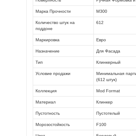
Марка Прочности
М300
Количество штук на
612
поддоне
Маркировка
Евро
Назначение
Для Фасада
Тип
Клинкерный
Условие продажи
Минимальная парти
(612 штук)
Коллекция
Моd Format
Материал
Клинкер
Пустотность
Пустотелый
Морозостойкость
F100
Цвет
Бордовый