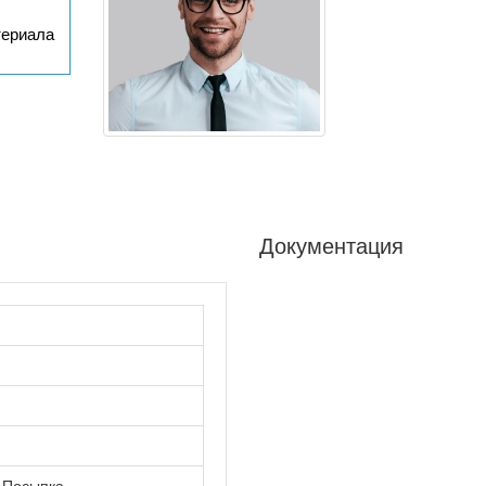
териала
Документация
 Посыпка