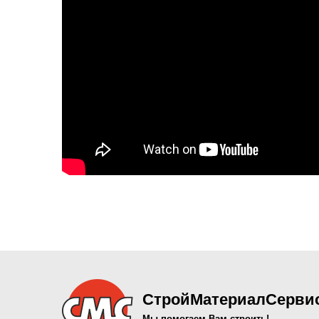
СтройМатериалСерви
Мы помогаем Вам строить!